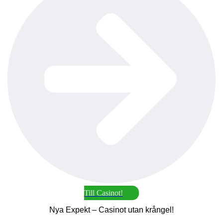
Till Casinot!
Nya Expekt – Casinot utan krångel!