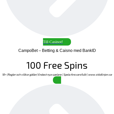
Till Casinot!
CampoBet – Betting & Caisno med BankID
100 Free Spins
18+ |Regler och villkor gäller| Endast nya spelare | Spela Ansvarsfullt | www.stödlinjen.se