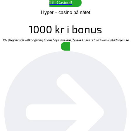
Till Casinot!
Hyper – casino på nätet
1000 kr i bonus
18+ |Regler och villkor gäller| Endast nya spelare | Spela Ansvarsfullt | www.stödlinjen.se