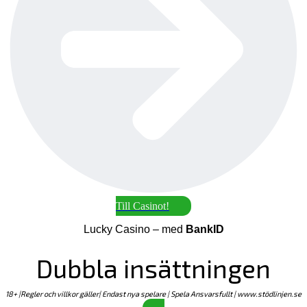
Till Casinot!
Lucky Casino – med
BankID
Dubbla insättningen
18+ |Regler och villkor gäller| Endast nya spelare | Spela Ansvarsfullt | www.stödlinjen.se