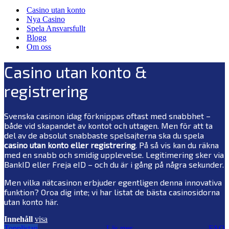
Casino utan konto
Nya Casino
Spela Ansvarsfullt
Blogg
Om oss
Casino utan konto &
registrering
Svenska casinon idag förknippas oftast med snabbhet –
både vid skapandet av kontot och uttagen. Men för att ta
del av de absolut snabbaste spelsajterna ska du spela
casino utan konto eller registrering
. På så vis kan du räkna
med en snabb och smidig upplevelse. Legitimering sker via
BankID eller Freja eID – och du är i gång på några sekunder.
Men vilka nätcasinon erbjuder egentligen denna innovativa
funktion? Oroa dig inte; vi har listat de bästa casinosidorna
utan konto här.
Innehåll
visa
Topplistan
Läs mer
FAQ