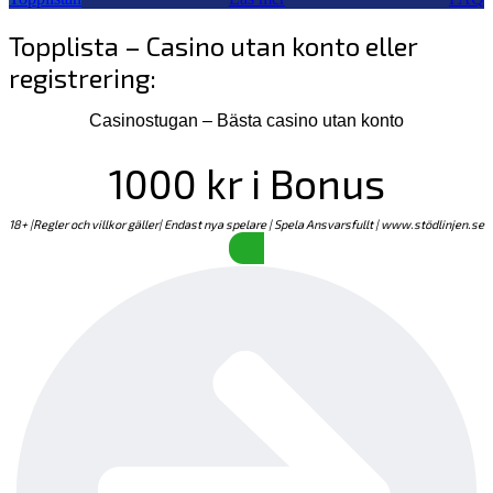
Topplista – Casino utan konto eller
registrering:
Casinostugan – Bästa casino utan konto
1000 kr i Bonus
18+ |Regler och villkor gäller| Endast nya spelare | Spela Ansvarsfullt | www.stödlinjen.se