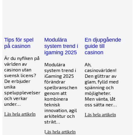
Tips för spel
Modulära
En djupgående
på casinon
system trend i
guide till
igaming 2025
casinon
Är du nyfiken på
världen av
Modulära
Ah,
casinon utan
system trend i
casinovärlden!
svensk licens?
iGaming 2025
Den glittrar av
De erbjuder
förändrar
glam, fylld med
unika
spelbranschen
spänning och
spelupplevelser
genom att
möjligheter.
och verkar
kombinera
Men vänta, låt
under…
teknisk
oss sätta ner…
innovation, agil
Läs hela artikeln
Läs hela artikeln
arkitektur och
strikt…
Läs hela artikeln