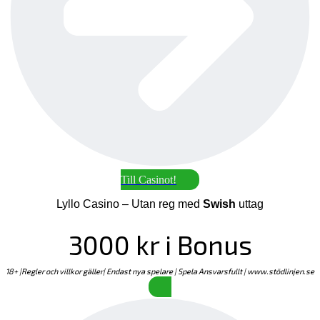
Till Casinot!
Lyllo Casino – Utan reg med
Swish
uttag
3000 kr i Bonus
18+ |Regler och villkor gäller| Endast nya spelare | Spela Ansvarsfullt | www.stödlinjen.se