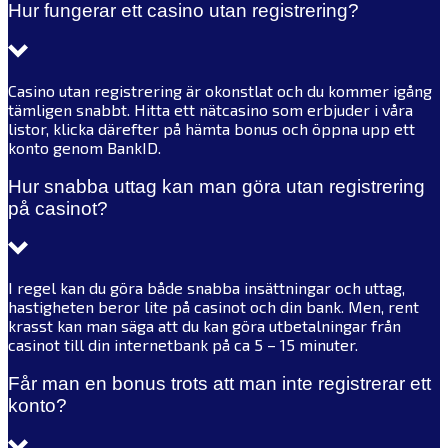
Hur fungerar ett casino utan registrering?
Casino utan registrering är okonstlat och du kommer igång
tämligen snabbt. Hitta ett nätcasino som erbjuder i våra
listor, klicka därefter på hämta bonus och öppna upp ett
konto genom BankID.
Hur snabba uttag kan man göra utan registrering
på casinot?
I regel kan du göra både snabba insättningar och uttag,
hastigheten beror lite på casinot och din bank. Men, rent
krasst kan man säga att du kan göra utbetalningar från
casinot till din internetbank på ca 5 – 15 minuter.
Får man en bonus trots att man inte registrerar ett
konto?