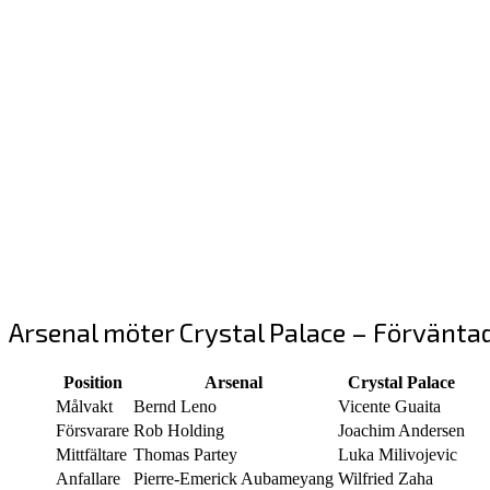
Arsenal möter Crystal Palace – Förvänta
Position
Arsenal
Crystal Palace
Målvakt
Bernd Leno
Vicente Guaita
Försvarare
Rob Holding
Joachim Andersen
Mittfältare
Thomas Partey
Luka Milivojevic
Anfallare
Pierre-Emerick Aubameyang
Wilfried Zaha