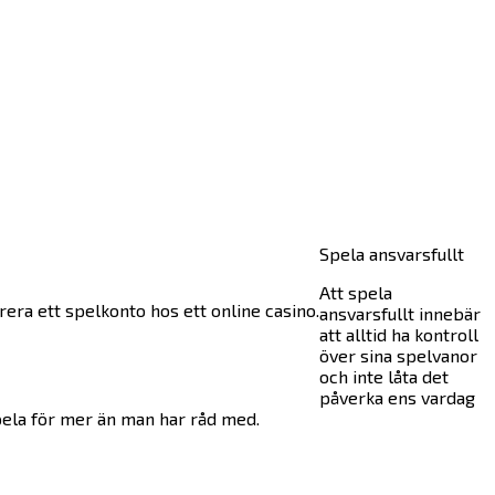
Spela ansvarsfullt
Att spela
rera ett spelkonto hos ett online casino.
ansvarsfullt innebär
att alltid ha kontroll
över sina spelvanor
och inte låta det
påverka ens vardag
 spela för mer än man har råd med.