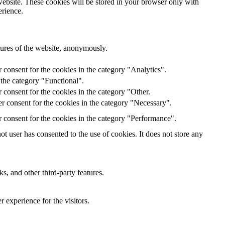
website. These cookies will be stored in your browser only with
erience.
atures of the website, anonymously.
 consent for the cookies in the category "Analytics".
 the category "Functional".
 consent for the cookies in the category "Other.
r consent for the cookies in the category "Necessary".
 consent for the cookies in the category "Performance".
 user has consented to the use of cookies. It does not store any
s, and other third-party features.
 experience for the visitors.