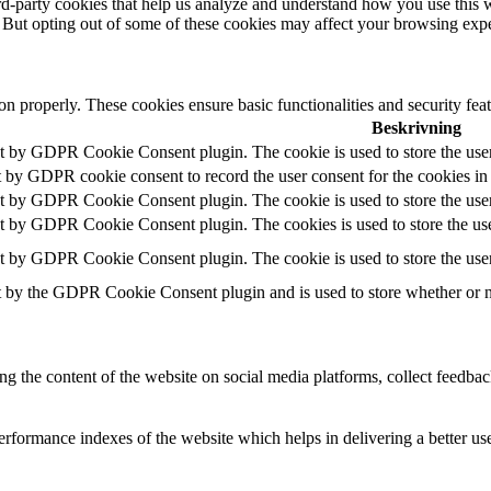
hird-party cookies that help us analyze and understand how you use this 
. But opting out of some of these cookies may affect your browsing exp
ion properly. These cookies ensure basic functionalities and security fe
Beskrivning
et by GDPR Cookie Consent plugin. The cookie is used to store the user
t by GDPR cookie consent to record the user consent for the cookies in
et by GDPR Cookie Consent plugin. The cookie is used to store the user
et by GDPR Cookie Consent plugin. The cookies is used to store the use
et by GDPR Cookie Consent plugin. The cookie is used to store the user
t by the GDPR Cookie Consent plugin and is used to store whether or not
ing the content of the website on social media platforms, collect feedback
formance indexes of the website which helps in delivering a better user