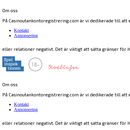
Om oss
På Casinoutankontoregistrering.com är vi dedikerade till att 
Kontakt
Annonsering
eller relationer negativt. Det är viktigt att sätta gränser f
Om oss
På Casinoutankontoregistrering.com är vi dedikerade till att 
Kontakt
Annonsering
eller relationer negativt. Det är viktigt att sätta gränser f