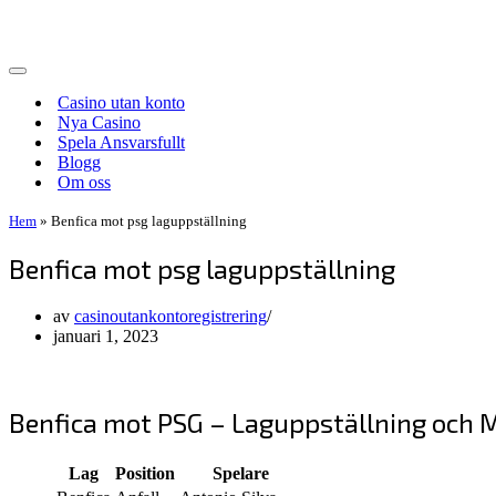
Navigeringsmeny
Casino utan konto
Nya Casino
Spela Ansvarsfullt
Blogg
Om oss
Hem
»
Benfica mot psg laguppställning
Benfica mot psg laguppställning
av
casinoutankontoregistrering
januari 1, 2023
Benfica mot PSG – Laguppställning och 
Lag
Position
Spelare