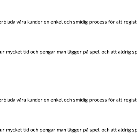
erbjuda våra kunder en enkel och smidig process för att regist
ör hur mycket tid och pengar man lägger på spel, och att aldrig
erbjuda våra kunder en enkel och smidig process för att regist
ör hur mycket tid och pengar man lägger på spel, och att aldrig