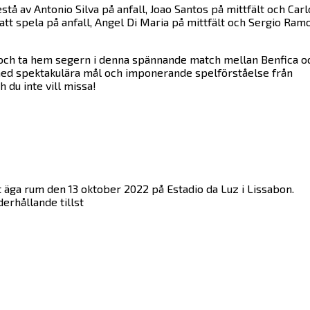
å av Antonio Silva på anfall, Joao Santos på mittfält och Carl
t spela på anfall, Angel Di Maria på mittfält och Sergio Ram
t och ta hem segern i denna spännande match mellan Benfica o
med spektakulära mål och imponerande spelförståelse från
 du inte vill missa!
ga rum den 13 oktober 2022 på Estadio da Luz i Lissabon.
derhållande tillst