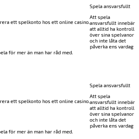
Spela ansvarsfullt
Att spela
rera ett spelkonto hos ett online casino.
ansvarsfullt innebär
att alltid ha kontroll
över sina spelvanor
och inte låta det
påverka ens vardag
 spela för mer än man har råd med.
Spela ansvarsfullt
Att spela
rera ett spelkonto hos ett online casino.
ansvarsfullt innebär
att alltid ha kontroll
över sina spelvanor
och inte låta det
påverka ens vardag
 spela för mer än man har råd med.