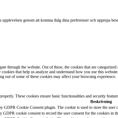
nta upplevelsen genom att komma ihåg dina preferenser och upprepa bes
e through the website. Out of these, the cookies that are categorized a
rty cookies that help us analyze and understand how you use this websit
ting out of some of these cookies may affect your browsing experience.
 properly. These cookies ensure basic functionalities and security featu
Beskrivning
 by GDPR Cookie Consent plugin. The cookie is used to store the user c
by GDPR cookie consent to record the user consent for the cookies in t