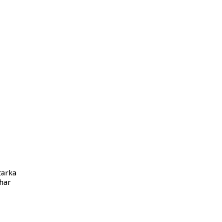
tarka
har