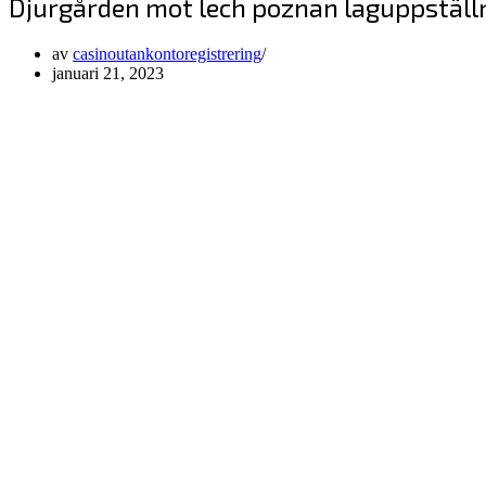
Djurgården mot lech poznan laguppställ
av
casinoutankontoregistrering
januari 21, 2023