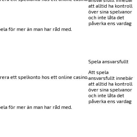
att alltid ha kontroll
över sina spelvanor
och inte låta det
påverka ens vardag
 spela för mer än man har råd med.
Spela ansvarsfullt
Att spela
rera ett spelkonto hos ett online casino.
ansvarsfullt innebär
att alltid ha kontroll
över sina spelvanor
och inte låta det
påverka ens vardag
 spela för mer än man har råd med.