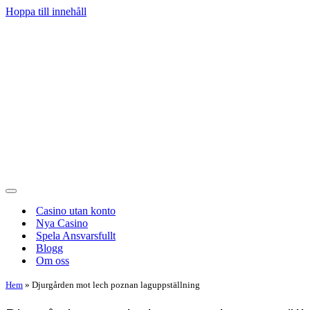
Hoppa till innehåll
Navigeringsmeny
Casino utan konto
Nya Casino
Spela Ansvarsfullt
Blogg
Om oss
Hem
»
Djurgården mot lech poznan laguppställning