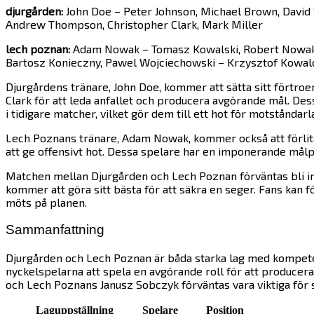
djurgården:
John Doe – Peter Johnson, Michael Brown, David S
Andrew Thompson, Christopher Clark, Mark Miller
lech poznan:
Adam Nowak – Tomasz Kowalski, Robert Nowak,
Bartosz Konieczny, Pawel Wojciechowski – Krzysztof Kowalc
Djurgårdens tränare, John Doe, kommer att sätta sitt förtro
Clark för att leda anfallet och producera avgörande mål. Dess
i tidigare matcher, vilket gör dem till ett hot för motståndarl
Lech Poznans tränare, Adam Nowak, kommer också att förlita
att ge offensivt hot. Dessa spelare har en imponerande målp
Matchen mellan Djurgården och Lech Poznan förväntas bli int
kommer att göra sitt bästa för att säkra en seger. Fans kan 
möts på planen.
Sammanfattning
Djurgården och Lech Poznan är båda starka lag med kompete
nyckelspelarna att spela en avgörande roll för att producera
och Lech Poznans Janusz Sobczyk förväntas vara viktiga för s
Laguppställning
Spelare
Position