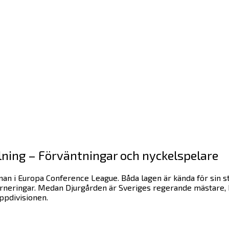
ning – Förväntningar och nyckelspelare
an i Europa Conference League. Båda lagen är kända för sin s
turneringar. Medan Djurgården är Sveriges regerande mästare, 
ppdivisionen.