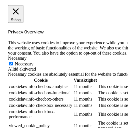
Stäng
Privacy Overview
This website uses cookies to improve your experience while you nav
the working of basic functionalities of the website. We also use t
your consent. You also have the option to opt-out of these cookies
Necessary
Necessary
Alltid aktiverad
Necessary cookies are absolutely essential for the website to funct
Cookie
Varaktighet
cookielawinfo-checbox-analytics
11 months
This cookie is s
cookielawinfo-checbox-functional
11 months
The cookie is se
cookielawinfo-checbox-others
11 months
This cookie is s
cookielawinfo-checkbox-necessary
11 months
This cookie is s
cookielawinfo-checkbox-
11 months
This cookie is s
performance
The cookie is se
viewed_cookie_policy
11 months