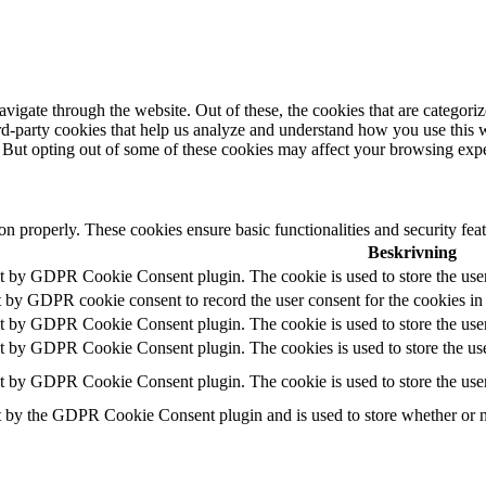
igate through the website. Out of these, the cookies that are categorize
hird-party cookies that help us analyze and understand how you use this 
. But opting out of some of these cookies may affect your browsing exp
ion properly. These cookies ensure basic functionalities and security fe
Beskrivning
et by GDPR Cookie Consent plugin. The cookie is used to store the user
t by GDPR cookie consent to record the user consent for the cookies in
et by GDPR Cookie Consent plugin. The cookie is used to store the user
et by GDPR Cookie Consent plugin. The cookies is used to store the use
et by GDPR Cookie Consent plugin. The cookie is used to store the user
t by the GDPR Cookie Consent plugin and is used to store whether or not