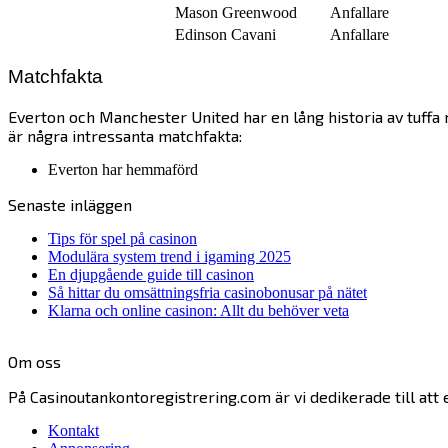
Mason Greenwood
Anfallare
Edinson Cavani
Anfallare
Matchfakta
Everton och Manchester United har en lång historia av tuffa 
är några intressanta matchfakta:
Everton har hemmaförd
Senaste inläggen
Tips för spel på casinon
Modulära system trend i igaming 2025
En djupgående guide till casinon
Så hittar du omsättningsfria casinobonusar på nätet
Klarna och online casinon: Allt du behöver veta
Om oss
På Casinoutankontoregistrering.com är vi dedikerade till att 
Kontakt