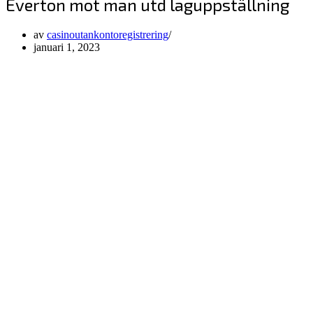
Everton mot man utd laguppställning
av
casinoutankontoregistrering
januari 1, 2023