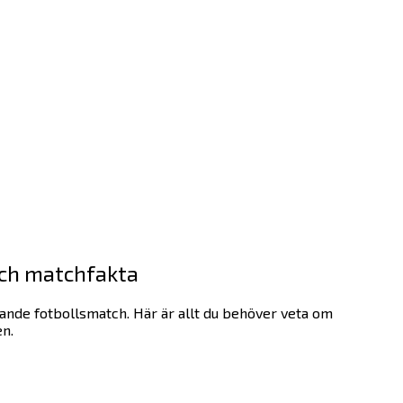
och matchfakta
ande fotbollsmatch. Här är allt du behöver veta om
en.