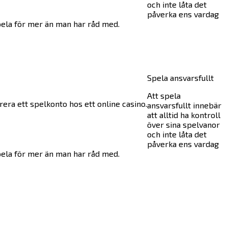
och inte låta det
påverka ens vardag
 spela för mer än man har råd med.
Spela ansvarsfullt
Att spela
rera ett spelkonto hos ett online casino.
ansvarsfullt innebär
att alltid ha kontroll
över sina spelvanor
och inte låta det
påverka ens vardag
 spela för mer än man har råd med.