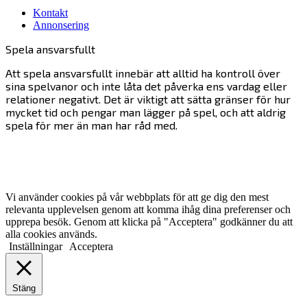
Kontakt
Annonsering
Spela ansvarsfullt
Att spela ansvarsfullt innebär att alltid ha kontroll över
sina spelvanor och inte låta det påverka ens vardag eller
relationer negativt. Det är viktigt att sätta gränser för hur
mycket tid och pengar man lägger på spel, och att aldrig
spela för mer än man har råd med.
Vi använder cookies på vår webbplats för att ge dig den mest
relevanta upplevelsen genom att komma ihåg dina preferenser och
upprepa besök. Genom att klicka på "Acceptera" godkänner du att
alla cookies används.
Inställningar
Acceptera
Stäng