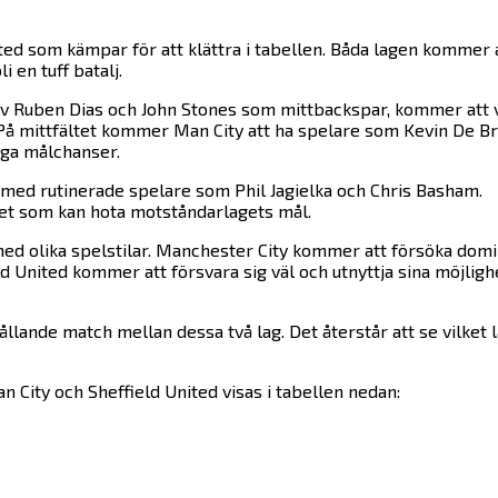
ited som kämpar för att klättra i tabellen. Båda lagen kommer 
 en tuff batalj.
av Ruben Dias och John Stones som mittbackspar, kommer att 
. På mittfältet kommer Man City att ha spelare som Kevin De B
iga målchanser.
ar med rutinerade spelare som Phil Jagielka och Chris Basham.
et som kan hota motståndarlagets mål.
ed olika spelstilar. Manchester City kommer att försöka dom
 United kommer att försvara sig väl och utnyttja sina möjligh
lande match mellan dessa två lag. Det återstår att se vilket 
 City och Sheffield United visas i tabellen nedan: