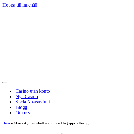
Hoppa till innehåll
Navigeringsmeny
Casino utan konto
Nya Casino
Spela Ansvarsfullt
Blogg
Om oss
Hem
»
Man city mot sheffield united laguppställning