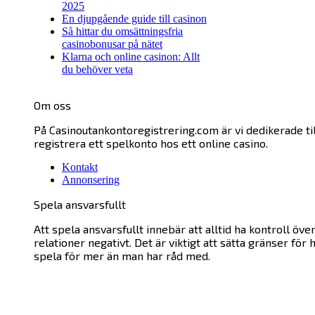
2025
En djupgående guide till casinon
Så hittar du omsättningsfria
casinobonusar på nätet
Klarna och online casinon: Allt
du behöver veta
Om oss
På Casinoutankontoregistrering.com är vi dedikerade til
registrera ett spelkonto hos ett online casino.
Kontakt
Annonsering
Spela ansvarsfullt
Att spela ansvarsfullt innebär att alltid ha kontroll öv
relationer negativt. Det är viktigt att sätta gränser fö
spela för mer än man har råd med.