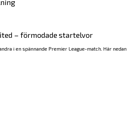
lning
ited – förmodade startelvor
arandra i en spännande Premier League-match. Här nedan