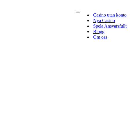
Navigeringsmeny
Casino utan konto
Nya Casino
Spela Ansvarsfullt
Blogg
Om oss