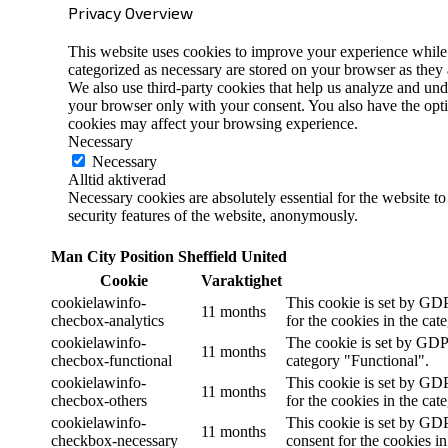
Privacy Overview
This website uses cookies to improve your experience while 
categorized as necessary are stored on your browser as they a
We also use third-party cookies that help us analyze and und
your browser only with your consent. You also have the optio
cookies may affect your browsing experience.
Necessary
Necessary
Alltid aktiverad
Necessary cookies are absolutely essential for the website to
security features of the website, anonymously.
Man City
Position
Sheffield United
Cookie
Varaktighet
cookielawinfo-
This cookie is set by GDP
11 months
checbox-analytics
for the cookies in the cat
cookielawinfo-
The cookie is set by GDPR
11 months
checbox-functional
category "Functional".
cookielawinfo-
This cookie is set by GDP
11 months
checbox-others
for the cookies in the cat
cookielawinfo-
This cookie is set by GDP
11 months
checkbox-necessary
consent for the cookies i