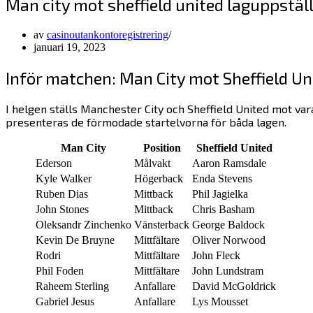
Man city mot sheffield united laguppstäl
av
casinoutankontoregistrering
januari 19, 2023
Inför matchen: Man City mot Sheffield Un
I helgen ställs Manchester City och Sheffield United mot v
presenteras de förmodade startelvorna för båda lagen.
Man City
Position
Sheffield United
Ederson
Målvakt
Aaron Ramsdale
Kyle Walker
Högerback
Enda Stevens
Ruben Dias
Mittback
Phil Jagielka
John Stones
Mittback
Chris Basham
Oleksandr Zinchenko
Vänsterback
George Baldock
Kevin De Bruyne
Mittfältare
Oliver Norwood
Rodri
Mittfältare
John Fleck
Phil Foden
Mittfältare
John Lundstram
Raheem Sterling
Anfallare
David McGoldrick
Gabriel Jesus
Anfallare
Lys Mousset