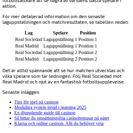
fotbollsälskare att se några av världens bästa spelare i
aktion.
För mer detaljerad information om den senaste
laguppställningen och matchresultaten, se tabellen nedan:
Lag
Spelare
Position
Real Sociedad
Laguppställning 1
Position 1
Real Madrid
Laguppställning 1
Position 1
Real Sociedad
Laguppställning 2
Position 2
Real Madrid
Laguppställning 2
Position 2
Det är alltid spännande att se hur matchen utvecklas och
vilka spelare som tar ledningen. Följ Real Sociedad mot
Real Madrid och njut av en fantastisk fotbollsupplevelse.
Senaste inläggen
Tips för spel på casinon
Modulära system trend i igaming 2025
En djupgående guide till casinon
Så hittar du omsättningsfria casinobonusar på nätet
Klarna och online casinon: Allt du behöver veta