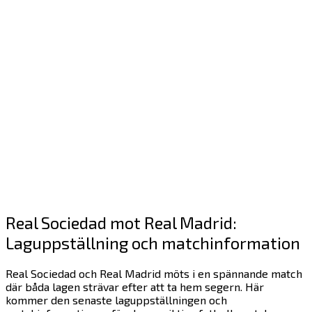
Real Sociedad mot Real Madrid:
Laguppställning och matchinformation
Real Sociedad och Real Madrid möts i en spännande match
där båda lagen strävar efter att ta hem segern. Här
kommer den senaste laguppställningen och