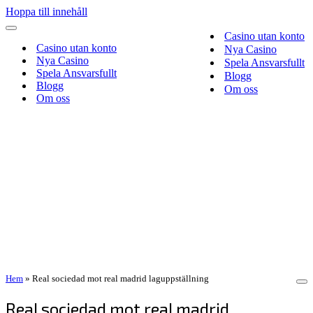
Hoppa till innehåll
Navigeringsmeny
Casino utan konto
Casino utan konto
Nya Casino
Nya Casino
Spela Ansvarsfullt
Spela Ansvarsfullt
Blogg
Blogg
Om oss
Om oss
Hem
»
Real sociedad mot real madrid laguppställning
Na
Real sociedad mot real madrid