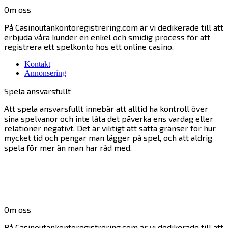
Om oss
På Casinoutankontoregistrering.com är vi dedikerade till att
erbjuda våra kunder en enkel och smidig process för att
registrera ett spelkonto hos ett online casino.
Kontakt
Annonsering
Spela ansvarsfullt
Att spela ansvarsfullt innebär att alltid ha kontroll över
sina spelvanor och inte låta det påverka ens vardag eller
relationer negativt. Det är viktigt att sätta gränser för hur
mycket tid och pengar man lägger på spel, och att aldrig
spela för mer än man har råd med.
Om oss
På Casinoutankontoregistrering.com är vi dedikerade till att