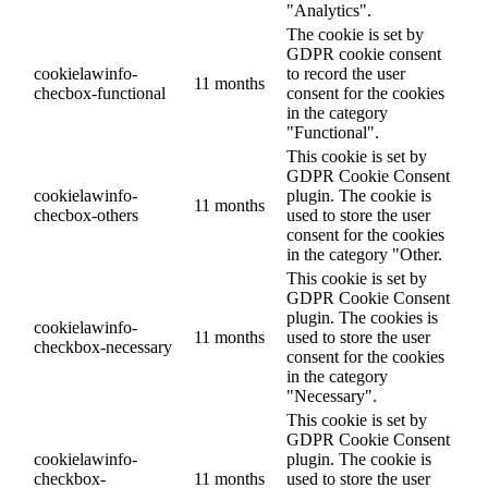
"Analytics".
The cookie is set by
GDPR cookie consent
cookielawinfo-
to record the user
11 months
checbox-functional
consent for the cookies
in the category
"Functional".
This cookie is set by
GDPR Cookie Consent
cookielawinfo-
plugin. The cookie is
11 months
checbox-others
used to store the user
consent for the cookies
in the category "Other.
This cookie is set by
GDPR Cookie Consent
plugin. The cookies is
cookielawinfo-
11 months
used to store the user
checkbox-necessary
consent for the cookies
in the category
"Necessary".
This cookie is set by
GDPR Cookie Consent
cookielawinfo-
plugin. The cookie is
checkbox-
11 months
used to store the user