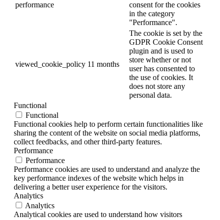
performance
consent for the cookies
in the category
"Performance".
The cookie is set by the
GDPR Cookie Consent
plugin and is used to
store whether or not
viewed_cookie_policy
11 months
user has consented to
the use of cookies. It
does not store any
personal data.
Functional
Functional
Functional cookies help to perform certain functionalities like
sharing the content of the website on social media platforms,
collect feedbacks, and other third-party features.
Performance
Performance
Performance cookies are used to understand and analyze the
key performance indexes of the website which helps in
delivering a better user experience for the visitors.
Analytics
Analytics
Analytical cookies are used to understand how visitors