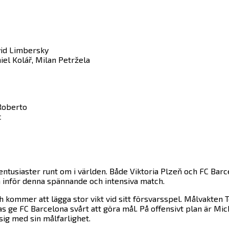
vid Limbersky
niel Kolář, Milan Petržela
 Roberto
c
entusiaster runt om i världen. Både Viktoria Plzeň och FC Bar
 inför denna spännande och intensiva match.
h kommer att lägga stor vikt vid sitt försvarsspel. Målvakten
tas ge FC Barcelona svårt att göra mål. På offensivt plan är Mic
sig med sin målfarlighet.