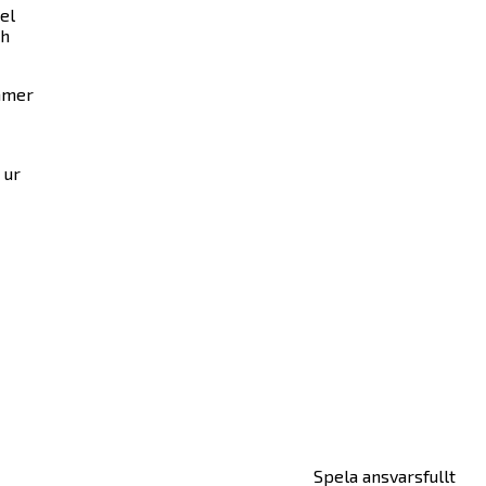
el
ch
ommer
 ur
Spela ansvarsfullt