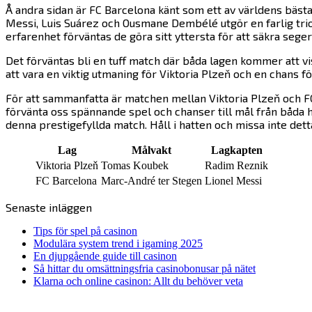
Å andra sidan är FC Barcelona känt som ett av världens bästa
Messi, Luis Suárez och Ousmane Dembélé utgör en farlig trio
erfarenhet förväntas de göra sitt yttersta för att säkra seger
Det förväntas bli en tuff match där båda lagen kommer att v
att vara en viktig utmaning för Viktoria Plzeň och en chans fö
För att sammanfatta är matchen mellan Viktoria Plzeň och FC
förvänta oss spännande spel och chanser till mål från båda h
denna prestigefyllda match. Håll i hatten och missa inte de
Lag
Målvakt
Lagkapten
Viktoria Plzeň
Tomas Koubek
Radim Reznik
FC Barcelona
Marc-André ter Stegen
Lionel Messi
Senaste inläggen
Tips för spel på casinon
Modulära system trend i igaming 2025
En djupgående guide till casinon
Så hittar du omsättningsfria casinobonusar på nätet
Klarna och online casinon: Allt du behöver veta