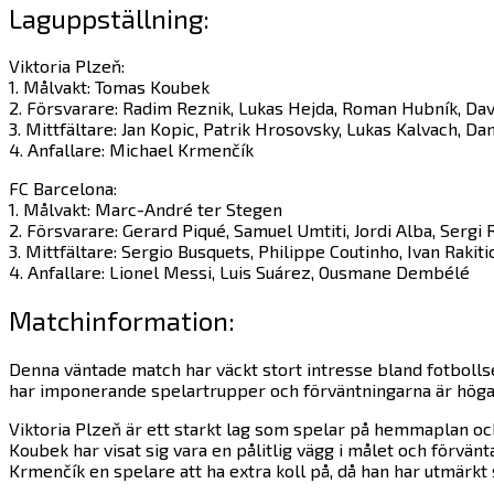
Laguppställning:
Viktoria Plzeň:
1. Målvakt: Tomas Koubek
2. Försvarare: Radim Reznik, Lukas Hejda, Roman Hubník, Da
3. Mittfältare: Jan Kopic, Patrik Hrosovsky, Lukas Kalvach, Da
4. Anfallare: Michael Krmenčík
FC Barcelona:
1. Målvakt: Marc-André ter Stegen
2. Försvarare: Gerard Piqué, Samuel Umtiti, Jordi Alba, Sergi
3. Mittfältare: Sergio Busquets, Philippe Coutinho, Ivan Rakiti
4. Anfallare: Lionel Messi, Luis Suárez, Ousmane Dembélé
Matchinformation:
Denna väntade match har väckt stort intresse bland fotbolls
har imponerande spelartrupper och förväntningarna är höga
Viktoria Plzeň är ett starkt lag som spelar på hemmaplan oc
Koubek har visat sig vara en pålitlig vägg i målet och förvän
Krmenčík en spelare att ha extra koll på, då han har utmärkt 