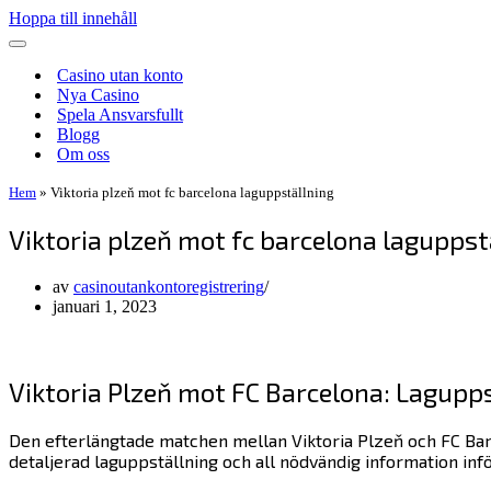
Hoppa till innehåll
Navigeringsmeny
Casino utan konto
Nya Casino
Spela Ansvarsfullt
Blogg
Om oss
Hem
»
Viktoria plzeň mot fc barcelona laguppställning
Viktoria plzeň mot fc barcelona laguppst
av
casinoutankontoregistrering
januari 1, 2023
Viktoria Plzeň mot FC Barcelona: Lagupp
Den efterlängtade matchen mellan Viktoria Plzeň och FC Bar
detaljerad laguppställning och all nödvändig information in