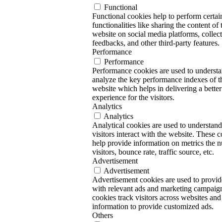
Functional
Functional cookies help to perform certai
functionalities like sharing the content of 
website on social media platforms, collect
feedbacks, and other third-party features.
Performance
Performance
Performance cookies are used to underst
analyze the key performance indexes of t
website which helps in delivering a better
experience for the visitors.
Analytics
Analytics
Analytical cookies are used to understan
visitors interact with the website. These 
help provide information on metrics the 
visitors, bounce rate, traffic source, etc.
Advertisement
Advertisement
Advertisement cookies are used to provide
with relevant ads and marketing campaig
cookies track visitors across websites and
information to provide customized ads.
Others