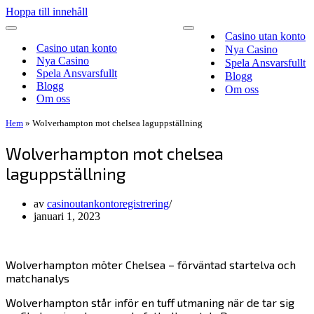
Hoppa till innehåll
Navigeringsmeny
Navigeringsmeny
Casino utan konto
Casino utan konto
Nya Casino
Nya Casino
Spela Ansvarsfullt
Spela Ansvarsfullt
Blogg
Blogg
Om oss
Om oss
Hem
»
Wolverhampton mot chelsea laguppställning
Wolverhampton mot chelsea
laguppställning
av
casinoutankontoregistrering
januari 1, 2023
Wolverhampton möter Chelsea – förväntad startelva och
matchanalys
Wolverhampton står inför en tuff utmaning när de tar sig