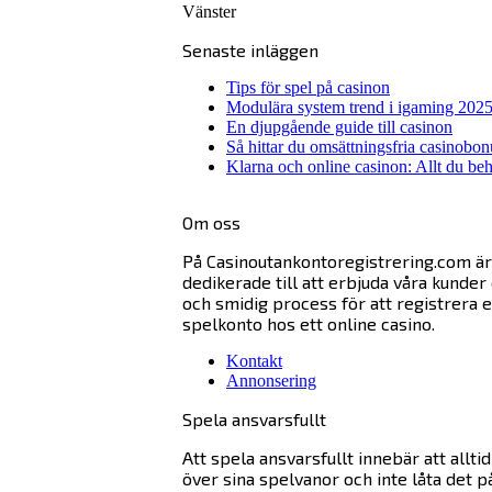
Vänster
Senaste inläggen
Tips för spel på casinon
Modulära system trend i igaming 202
En djupgående guide till casinon
Så hittar du omsättningsfria casinobon
Klarna och online casinon: Allt du be
Om oss
På Casinoutankontoregistrering.com är
dedikerade till att erbjuda våra kunder
och smidig process för att registrera e
spelkonto hos ett online casino.
Kontakt
Annonsering
Spela ansvarsfullt
Att spela ansvarsfullt innebär att alltid
över sina spelvanor och inte låta det 