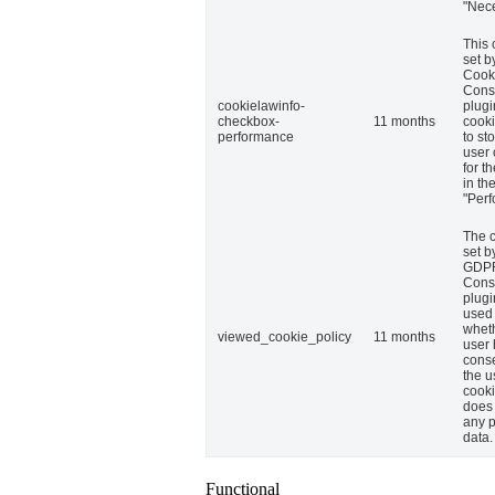
"Nece
This 
set 
Cook
Cons
cookielawinfo-
plugi
checkbox-
11 months
cooki
performance
to st
user
for t
in th
"Perf
The c
set b
GDPR
Cons
plugi
used 
wheth
viewed_cookie_policy
11 months
user
cons
the u
cooki
does 
any 
data.
Functional