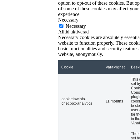
option to opt-out of these cookies. But op
of some of these cookies may affect you
experience.
Necessary
Necessary
Alltid aktiverad
Necessary cookies are absolutely essential
website to function properly. These cooki
basic functionalities and security features 
website, anonymously.
Cookie
Varaktighet
Besk
This 
set 
Cook
Cons
plugi
cookielawinfo-
11 months
cooki
checbox-analytics
to st
user
for t
in th
"Anal
The c
set 