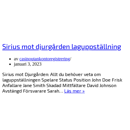
Sirius mot djurgården laguppställning
av
casinoutankontoregistrering
januari 3, 2023
Sirius mot Djurgården: Allt du behöver veta om
laguppställningen Spelare Status Position John Doe Frisk
Anfallare Jane Smith Skadad Mittfältare David Johnson
Sirius
Avstängd Försvarare Sarah…
Läs mer »
mot
djurgården
laguppställning