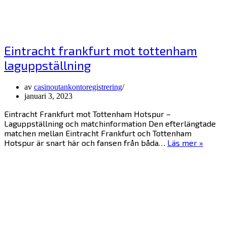
Eintracht frankfurt mot tottenham
laguppställning
av
casinoutankontoregistrering
januari 3, 2023
Eintracht Frankfurt mot Tottenham Hotspur –
Laguppställning och matchinformation Den efterlängtade
matchen mellan Eintracht Frankfurt och Tottenham
Eintra
Hotspur är snart här och fansen från båda…
Läs mer »
frankf
mot
totte
lagupp