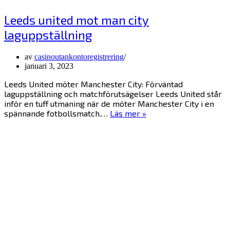
Leeds united mot man city
laguppställning
av
casinoutankontoregistrering
januari 3, 2023
Leeds United möter Manchester City: Förväntad
laguppställning och matchförutsägelser Leeds United står
inför en tuff utmaning när de möter Manchester City i en
Leeds
spännande fotbollsmatch.…
Läs mer »
united
mot
man
city
laguppställning