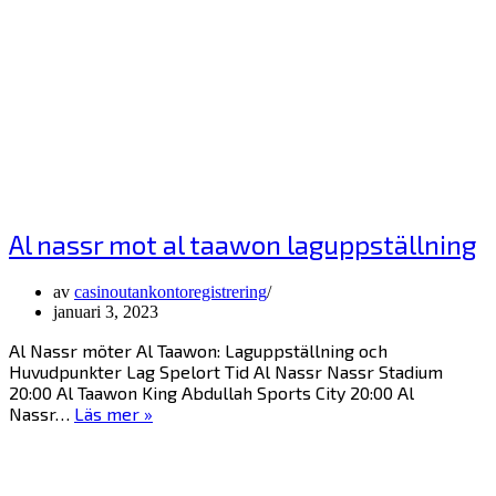
Al nassr mot al taawon laguppställning
av
casinoutankontoregistrering
januari 3, 2023
Al Nassr möter Al Taawon: Laguppställning och
Huvudpunkter Lag Spelort Tid Al Nassr Nassr Stadium
20:00 Al Taawon King Abdullah Sports City 20:00 Al
Al
Nassr…
Läs mer »
nassr
mot
al