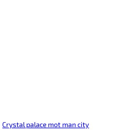
Crystal palace mot man city