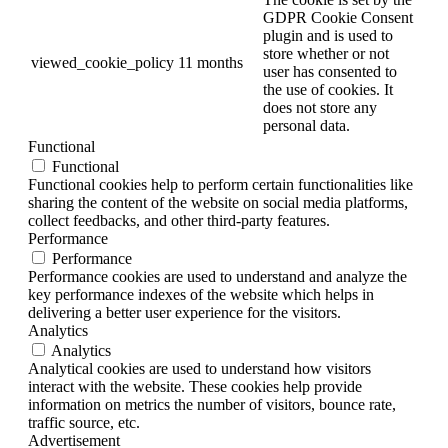
GDPR Cookie Consent
plugin and is used to
store whether or not
viewed_cookie_policy
11 months
user has consented to
the use of cookies. It
does not store any
personal data.
Functional
Functional
Functional cookies help to perform certain functionalities like
sharing the content of the website on social media platforms,
collect feedbacks, and other third-party features.
Performance
Performance
Performance cookies are used to understand and analyze the
key performance indexes of the website which helps in
delivering a better user experience for the visitors.
Analytics
Analytics
Analytical cookies are used to understand how visitors
interact with the website. These cookies help provide
information on metrics the number of visitors, bounce rate,
traffic source, etc.
Advertisement