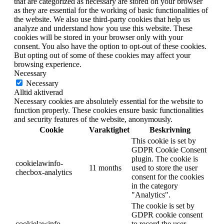
that are categorized as necessary are stored on your browser
as they are essential for the working of basic functionalities of
the website. We also use third-party cookies that help us
analyze and understand how you use this website. These
cookies will be stored in your browser only with your
consent. You also have the option to opt-out of these cookies.
But opting out of some of these cookies may affect your
browsing experience.
Necessary
Necessary
Alltid aktiverad
Necessary cookies are absolutely essential for the website to
function properly. These cookies ensure basic functionalities
and security features of the website, anonymously.
Cookie
Varaktighet
Beskrivning
This cookie is set by
GDPR Cookie Consent
plugin. The cookie is
cookielawinfo-
11 months
used to store the user
checbox-analytics
consent for the cookies
in the category
"Analytics".
The cookie is set by
GDPR cookie consent
cookielawinfo-
to record the user