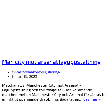
Man city mot arsenal laguppställning
av
casinoutankontoregistrering
januari 19, 2023
Matchanalys: Manchester City mot Arsenal –
Laguppställning och förutsägelser Den kommande
matchen mellan Manchester City och Arsenal förväntas bli
Man
en riktigt spännande drabbning. Båda lagen…
Läs mer »
city
mot