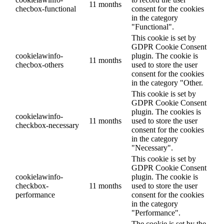
11 months
checbox-functional
consent for the cookies
in the category
"Functional".
This cookie is set by
GDPR Cookie Consent
cookielawinfo-
plugin. The cookie is
11 months
checbox-others
used to store the user
consent for the cookies
in the category "Other.
This cookie is set by
GDPR Cookie Consent
plugin. The cookies is
cookielawinfo-
11 months
used to store the user
checkbox-necessary
consent for the cookies
in the category
"Necessary".
This cookie is set by
GDPR Cookie Consent
cookielawinfo-
plugin. The cookie is
checkbox-
11 months
used to store the user
performance
consent for the cookies
in the category
"Performance".
The cookie is set by the