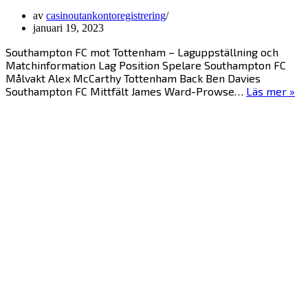
av
casinoutankontoregistrering
januari 19, 2023
Southampton FC mot Tottenham – Laguppställning och
Matchinformation Lag Position Spelare Southampton FC
Målvakt Alex McCarthy Tottenham Back Ben Davies
So
Southampton FC Mittfält James Ward-Prowse…
Läs mer »
fc
mo
to
la