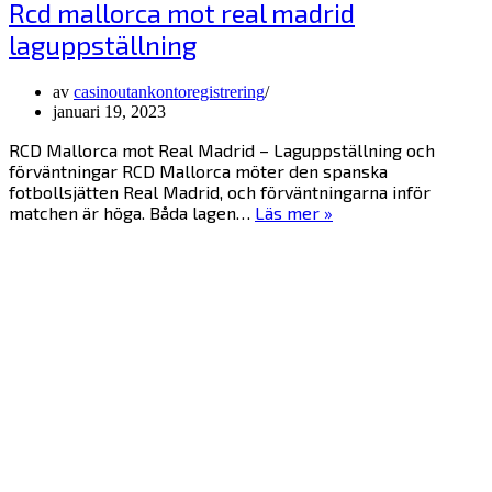
Rcd mallorca mot real madrid
laguppställning
av
casinoutankontoregistrering
januari 19, 2023
RCD Mallorca mot Real Madrid – Laguppställning och
förväntningar RCD Mallorca möter den spanska
fotbollsjätten Real Madrid, och förväntningarna inför
Rcd
matchen är höga. Båda lagen…
Läs mer »
mallorca
mot
real
madrid
laguppställning