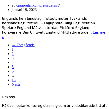
av
casinoutankontoregistrering
januari 19, 2023
Englands herrlandslag i fotboll möter Tysklands
herrlandslag i fotboll – Laguppställning Lag Position
Spelare England Målvakt Jordan Pickford England
Försvarare Ben Chilwell England Mittfältare Jude…
Läs mer
Englands
»
herrlandslag
← Föregående
i
1
fotboll
2
mot
3
tysklands
4
herrlandslag
5
i
6
fotboll
…
laguppställning
18
Nästa →
Om oss
På Casinoutankontoregistrering.com är vi dedikerade till att