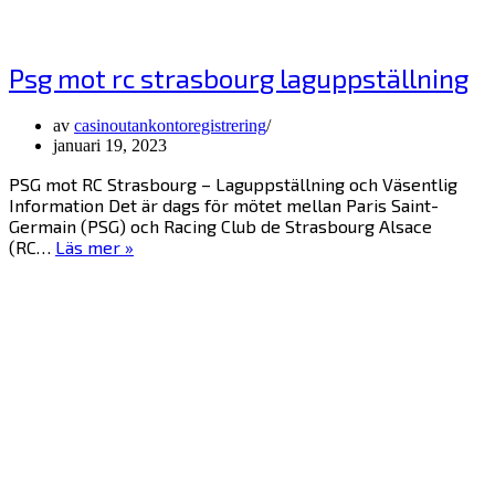
Psg mot rc strasbourg laguppställning
av
casinoutankontoregistrering
januari 19, 2023
PSG mot RC Strasbourg – Laguppställning och Väsentlig
Information Det är dags för mötet mellan Paris Saint-
Germain (PSG) och Racing Club de Strasbourg Alsace
Psg
(RC…
Läs mer »
mot
rc
strasbourg
laguppställning