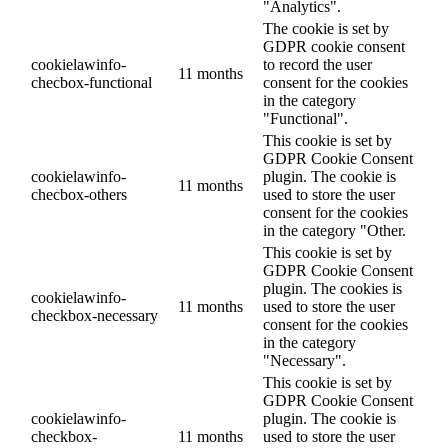
"Analytics".
The cookie is set by
GDPR cookie consent
cookielawinfo-
to record the user
11 months
checbox-functional
consent for the cookies
in the category
"Functional".
This cookie is set by
GDPR Cookie Consent
cookielawinfo-
plugin. The cookie is
11 months
checbox-others
used to store the user
consent for the cookies
in the category "Other.
This cookie is set by
GDPR Cookie Consent
plugin. The cookies is
cookielawinfo-
11 months
used to store the user
checkbox-necessary
consent for the cookies
in the category
"Necessary".
This cookie is set by
GDPR Cookie Consent
cookielawinfo-
plugin. The cookie is
checkbox-
11 months
used to store the user