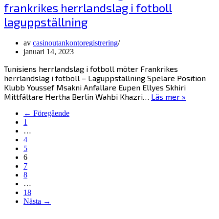
frankrikes herrlandslag i fotboll
laguppställning
av
casinoutankontoregistrering
januari 14, 2023
Tunisiens herrlandslag i fotboll möter Frankrikes
herrlandslag i fotboll – Laguppställning Spelare Position
Klubb Youssef Msakni Anfallare Eupen Ellyes Skhiri
Tunisiens
Mittfältare Hertha Berlin Wahbi Khazri…
Läs mer »
herrland
← Föregående
i
1
fotboll
…
mot
4
frankrike
5
herrland
6
i
7
fotboll
8
laguppstä
…
18
Nästa →