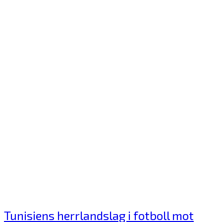
Tunisiens herrlandslag i fotboll mot