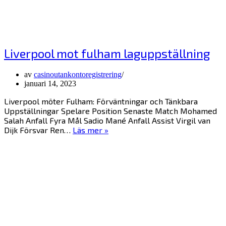
Liverpool mot fulham laguppställning
av
casinoutankontoregistrering
januari 14, 2023
Liverpool möter Fulham: Förväntningar och Tänkbara
Uppställningar Spelare Position Senaste Match Mohamed
Salah Anfall Fyra Mål Sadio Mané Anfall Assist Virgil van
Liverpool
Dijk Försvar Ren…
Läs mer »
mot
fulham
laguppställning