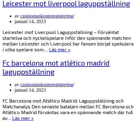
aston
Leicester mot liverpool laguppställning
villa
laguppställning
av
casinoutankontoregistrering
januari 14, 2023
Leicester mot Liverpool Laguppställning – Förväntat
startelva och nyckelspelare Inför den spännande matchen
mellan Leicester och Liverpool har fansen börjat spekulera
Leicester
i vilka spelare som…
Läs mer »
mot
liverpool
Fc barcelona mot atlético madrid
laguppställning
laguppställning
av
casinoutankontoregistrering
januari 14, 2023
FC Barcelona mot Atlético Madrid: Laguppställning och
Matchanalys Den senaste bataljen mellan FC Barcelona och
Atlético Madrid förväntas vara en spännande match där två
Fc
av…
Läs mer »
barcelona
mot
atlético