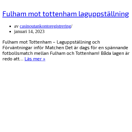
Fulham mot tottenham laguppställning
av
casinoutankontoregistrering
januari 14, 2023
Fulham mot Tottenham – Laguppställning och
Förväntningar inför Matchen Det är dags för en spännande
fotbollsmatch mellan Fulham och Tottenham! Båda lagen är
Fulham
redo att…
Läs mer »
mot
tottenham
laguppställning