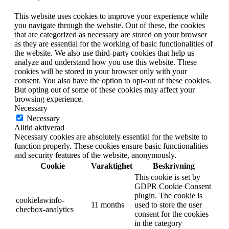
This website uses cookies to improve your experience while
you navigate through the website. Out of these, the cookies
that are categorized as necessary are stored on your browser
as they are essential for the working of basic functionalities of
the website. We also use third-party cookies that help us
analyze and understand how you use this website. These
cookies will be stored in your browser only with your
consent. You also have the option to opt-out of these cookies.
But opting out of some of these cookies may affect your
browsing experience.
Necessary
Necessary
Alltid aktiverad
Necessary cookies are absolutely essential for the website to
function properly. These cookies ensure basic functionalities
and security features of the website, anonymously.
Cookie
Varaktighet
Beskrivning
This cookie is set by
GDPR Cookie Consent
plugin. The cookie is
cookielawinfo-
11 months
used to store the user
checbox-analytics
consent for the cookies
in the category